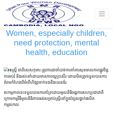
Toggle
Women, especially children,
need protection, mental
health, education
ស្រ្តី​ ជាពិសេសកុមារ ត្រូវការជាចាំបាច់ការគាំពារសុខមាលភាពផ្លូវចិត្ត
ការអប់រំ និងរស់នៅដោយមានភាពល្អប្រសើរ ដោយមិនត្រូវទទួលបានការ
គំរាមកំហែងពីអំពើហិង្សាទាក់ទងនឹងយេនឌ័រ
សកម្មភាពនេះទទួលបានការគាំទ្រដោយមូលនិធិអង្គការសហប្រជាជាតិ
ក្រោមកម្មវិធីមូលនិធិភាពធន់សម្រាប់ស្ត្រីនៅក្នុងខ្សែសង្វាក់ផលិត
កម្មសកល