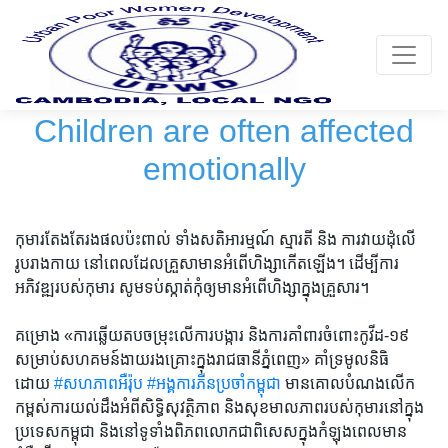
Toggle
Children are often affected
emotionally
កុមារ​តែងតែ​រង​ផលប៉ះពាល់ ទាំង​សតិអារម្មណ៍ ស្មារតី និង ការ​វាយ​ដុំ​លើ​
រូបរាងកាយ នៅពេល​ដែល​គ្រួសា​មាន​អំពើ​ហិង្សា​កើតឡើង​។ ដើម្បីការ
អភិវឌ្ឍរបស់កុមារ សូមទប់ស្កាត់កុំឲ្យមានអំពើហិង្សាក្នុងគ្រួសារ។
គម្រោង «ការឆ្លើយតបចម្រុះលើការបង្ការ និងការគាំពារចំពោះកូវីដ-១៩
សម្រាប់សហគមន៍ងាយរងគ្រោះក្នុងរាជធានីភ្នំពេញ» គាំទ្រមូលនិធិ
ដោយ
#សហភាពអឺរ៉ុប
#អង្គការភីនប្រចាំកម្ពុជា
មានគោលបំណងលើក
កម្ពស់ការយល់ដឹងអំពីសិទ្ធិសុវត្ថិភាព និងសុខមាលភាពរបស់កុមារនៅក្នុង
ប្រទេសកម្ពុជា និងនៅទូទាំងពិភពលោកជាពិសេសក្នុងកំឡុងពេលមាន