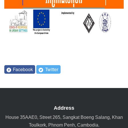
Facebook
Twitter
Address
House 35AAE0, Street 265, Sangkat Boeng Salang, Khan
Toulkork, Phnom Penh, Cambodia.